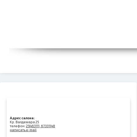
Адрес салона:
Kр. Валдемара 25
телефон:
29463111, 67331148
написать e-mail