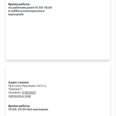
Время работы:
по рабочим дням 10:00-18:00
в субботу и воскресенье
выходной
Адрес салона:
Проспект Курземес 1а (т/ц
"Damme")
телефон:
67809420
написать e-mail
Время работы:
10:00-20:00 без выходных