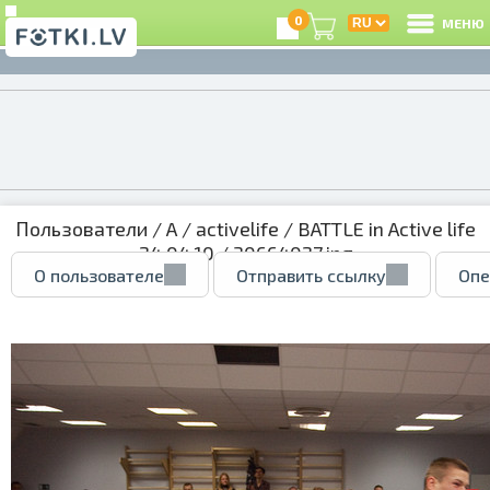
0
МЕНЮ
Пользователи
/
A
/
activelife
/
BATTLE in Active life
24.04.10
/ 30664027.jpg
О пользователе
Отправить ссылку
Опе