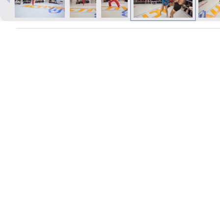
Печать в течение 1 часа в Риге –
закажите онлайн
Различные форматы и виды
бумаги для ваших фотографий
Доставка по всей Латвии или
самовывоз