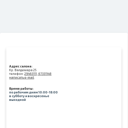
Адрес салона:
Kр. Валдемара 25
телефон:
29463111, 67331148
написать e-mail
Время работы:
по рабочим дням 10:00-18:00
в субботу и воскресенье
выходной