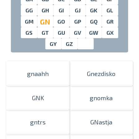
GG
GH
GI
GJ
GK
GL
GN
GM
GO
GP
GQ
GR
Проведите, что
GS
GT
GU
GV
GW
GX
GY
GZ
gnaahh
Gnezdisko
GNK
gnomka
gntrs
GNastja