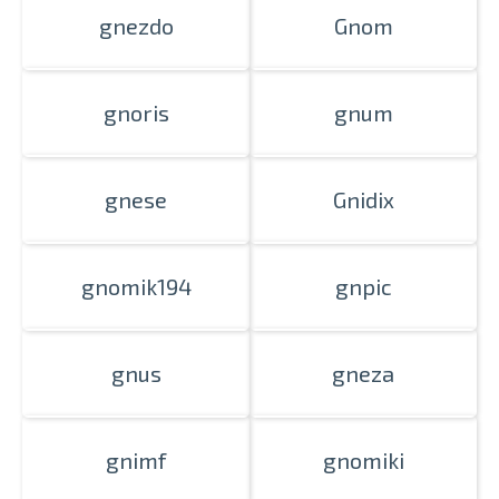
gnezdo
Gnom
Печать в течение 1 часа в Риге –
gnoris
gnum
закажите онлайн
Различные форматы и виды
бумаги для ваших фотографий
gnese
Gnidix
Доставка по всей Латвии или
самовывоз
gnomik194
gnpic
gnus
gneza
gnimf
gnomiki