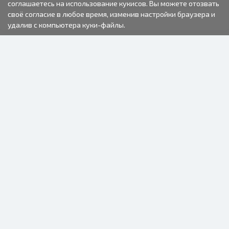
соглашаетесь на использование кукисов. Вы можете отозвать
своё согласие в любое время, изменив настройки браузера и
удалив с компьютера куки-файлы.
2000-2026 © Fotki.lv
SIA "FOTKI"
Reģ. Nr. 40003679362
Контакты
ПОДПИСЫВАЙТЕСЬ НА НАС
ИНФОРМАЦИЯ
О нас