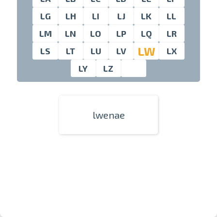
LG
LH
LI
LJ
LK
LL
LM
LN
LO
LP
LQ
LR
Проведите, что
LW
LS
LT
LU
LV
LX
LY
LZ
lwenae
Печать в течение 1 часа в Риге –
закажите онлайн
Различные форматы и виды
бумаги для ваших фотографий
Доставка по всей Латвии или
самовывоз