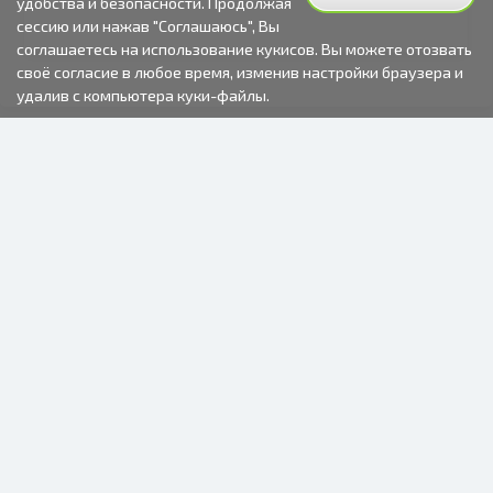
удобства и безопасности. Продолжая
сессию или нажав "Соглашаюсь", Вы
соглашаетесь на использование кукисов. Вы можете отозвать
своё согласие в любое время, изменив настройки браузера и
удалив с компьютера куки-файлы.
2000-2026 © Fotki.lv
SIA "FOTKI"
Reģ. Nr. 40003679362
Контакты
ПОДПИСЫВАЙТЕСЬ НА НАС
ИНФОРМАЦИЯ