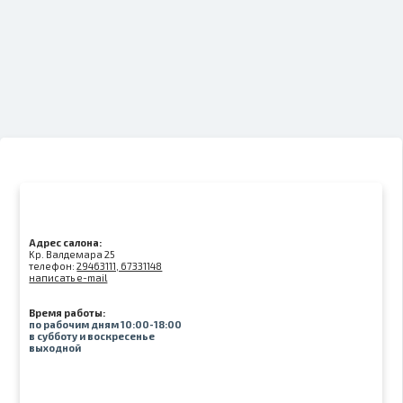
Адрес салона:
Kр. Валдемара 25
телефон:
29463111, 67331148
написать e-mail
Время работы:
по рабочим дням 10:00-18:00
в субботу и воскресенье
выходной