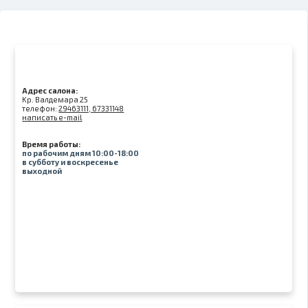
Адрес салона:
Kр. Валдемара 25
телефон:
29463111, 67331148
написать e-mail
Время работы:
по рабочим дням 10:00-18:00
в субботу и воскресенье
выходной