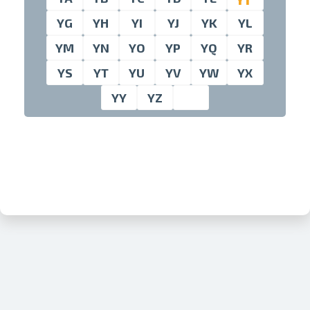
YG
YH
YI
YJ
YK
YL
YM
YN
YO
YP
YQ
YR
Проведите, что
YS
YT
YU
YV
YW
YX
YY
YZ
Печать в течение 1 часа в Риге –
закажите онлайн
Различные форматы и виды
бумаги для ваших фотографий
Доставка по всей Латвии или
самовывоз