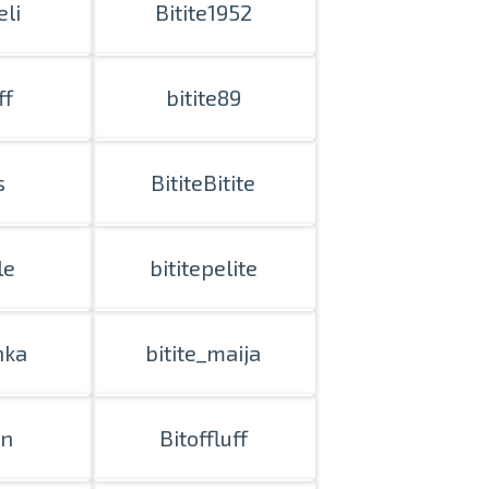
eli
Bitite1952
ff
bitite89
s
BititeBitite
le
bititepelite
nka
bitite_maija
nline
ur photos
n person
en
Bitoffluff