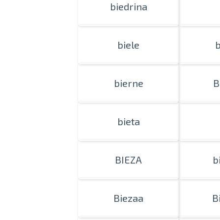
biedrina
biele
b
bierne
B
bieta
BIEZA
b
Biezaa
B