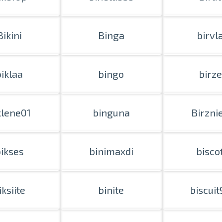
Bikini
Binga
birvl
biklaa
bingo
birz
klene01
binguna
Birzni
ikses
binimaxdi
biscot
iksiite
binite
biscuit