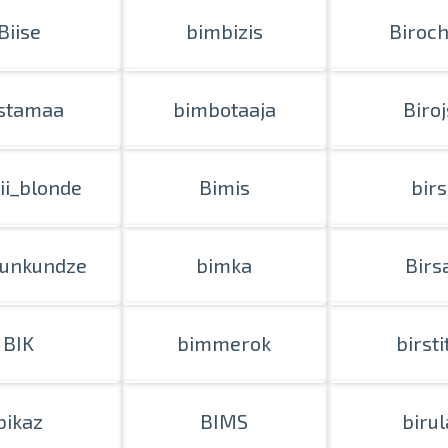
Biise
bimbizis
Biroc
istamaa
bimbotaaja
Biroj
Dii_blonde
Bimis
birs
aunkundze
bimka
Birs
BIK
bimmerok
birsti
bikaz
BIMS
birul