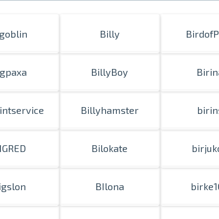
igoblin
Billy
Birdof
igpaxa
BillyBoy
Birin
intservice
Billyhamster
birin
IGRED
Bilokate
birjuk
igslon
BIlona
birke