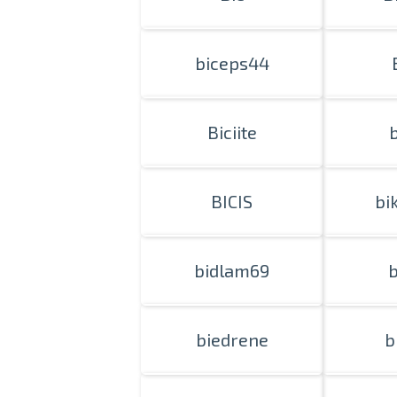
biceps44
Biciite
BICIS
bi
bidlam69
b
biedrene
b