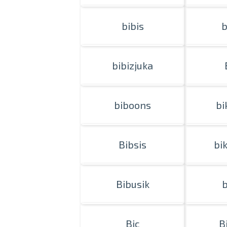
bibis
b
bibizjuka
biboons
bi
Bibsis
bi
Bibusik
b
Bic
B