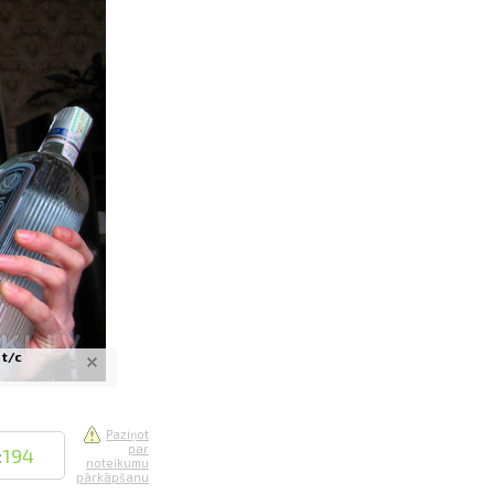
saistē
foto
ātienē
 t/c
Paziņot
par
:
194
noteikumu
pārkāpšanu