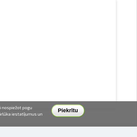
ai nospiežot pogu
Piekrītu
pārlūka iestatījumus un