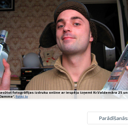
Izdrukas 1h laikā Rīgā – pasūtiet tieš
Dažādi formāti un papīra veidi jūsu 
Piegāde visā Latvijā vai saņemšana kl
asūtot fotogrāfijas izdruku online ar iespēju izņemt Kr.Valdemāra 25 un
Damme".
fotki.lv
Parādīšanās