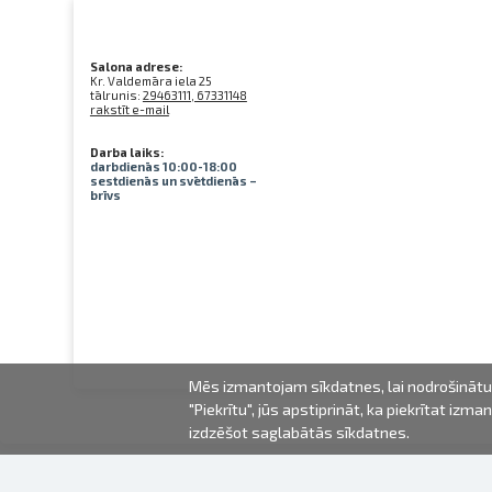
Salona adrese:
Kr. Valdemāra iela 25
tālrunis:
29463111, 67331148
rakstīt e-mail
Darba laiks:
darbdienās 10:00-18:00
sestdienās un svētdienās –
brīvs
Mēs izmantojam sīkdatnes, lai nodrošinātu 
"Piekrītu", jūs apstiprināt, ka piekrītat iz
izdzēšot saglabātās sīkdatnes.