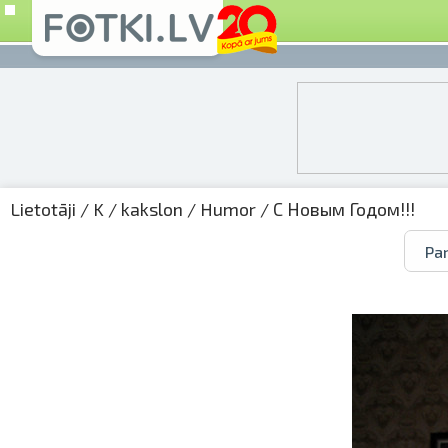
Lietotāji
/
K
/
kakslon
/
Humor
/ С Новым Годом!!!
Par