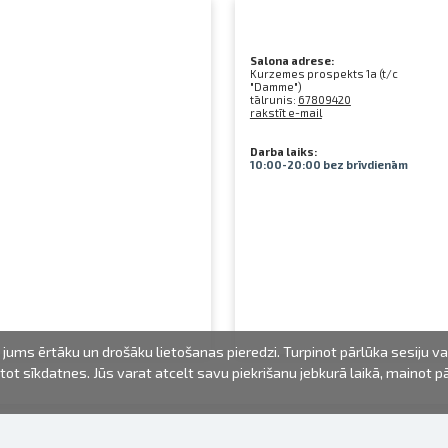
Salona adrese:
Kurzemes prospekts 1a (t/c
"Damme")
tālrunis:
67809420
rakstīt e-mail
Darba laiks:
10:00-20:00 bez brīvdienām
jums ērtāku un drošāku lietošanas pieredzi. Turpinot pārlūka sesiju v
mantot sīkdatnes. Jūs varat atcelt savu piekrišanu jebkurā laikā, mainot 