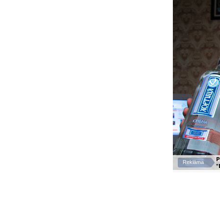
P
Reklāma
"