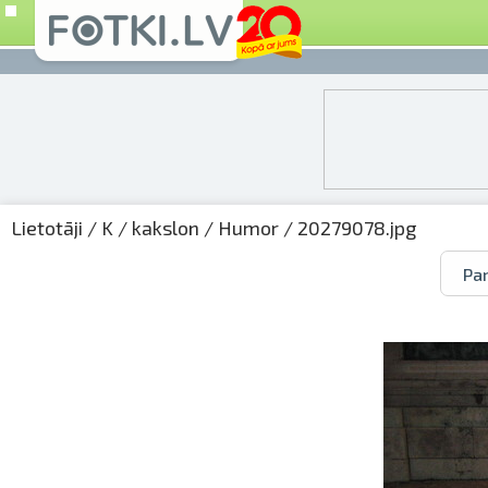
Lietotāji
/
K
/
kakslon
/
Humor
/ 20279078.jpg
Par