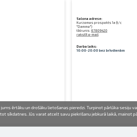
Salona adrese:
Kurzemes prospekts 1a (t/c
"Damme")
tālrunis:
67809420
rakstīt e-mail
Darba laiks:
10:00-20:00 bez brīvdienām
jums ērtāku un drošāku lietošanas pieredzi. Turpinot pārlūka sesiju v
mantot sīkdatnes. Jūs varat atcelt savu piekrišanu jebkurā laikā, mainot 