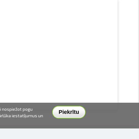
ai nospiežot pogu
Piekrītu
pārlūka iestatījumus un