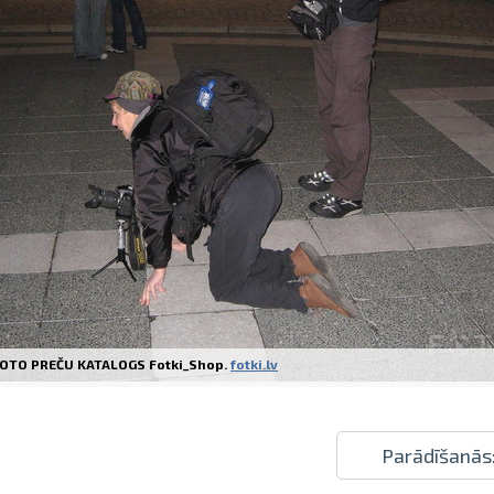
Izdrukas 1h laikā Rīgā – pasūtiet tieš
Dažādi formāti un papīra veidi jūsu 
Piegāde visā Latvijā vai saņemšana kl
OTO PREČU KATALOGS Fotki_Shop.
fotki.lv
Parādīšanās