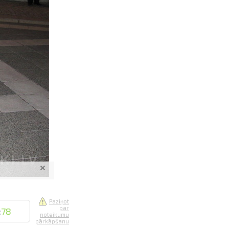
saistē
foto
ātienē
Paziņot
par
:
78
noteikumu
pārkāpšanu