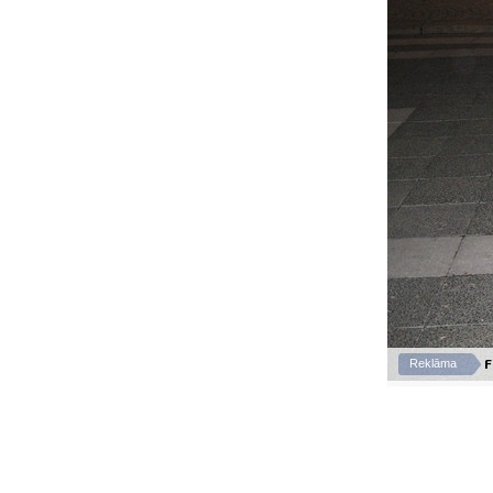
F
Reklāma