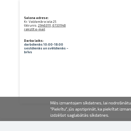
Salona adrese:
Kr. Valdemāra iela 25
tālrunis:
29463111, 67331148
rakstīt e-mail
Darba laiks:
darbdienās 10:00-18:00
sestdienās un svētdienās –
brīvs
Mēs izmantojam sīkdatnes, lai nodrošinātu 
"Piekrītu", jūs apstiprināt, ka piekrītat iz
izdzēšot saglabātās sīkdatnes.