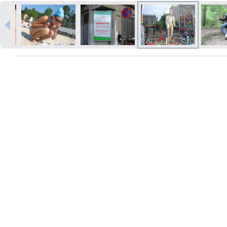
Izdrukas 1h laikā Rīgā – pasūtiet
tiešsaistē
Dažādi formāti un papīra veidi
jūsu foto
Piegāde visā Latvijā vai
saņemšana klātienē