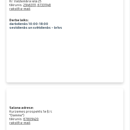
Kr. Valdemāra iela 25
tālrunis:
29463111, 67331148
rakstīt e-mail
Darba laiks:
darbdienās 10:00-18:00
sestdienās un svētdienās – brīvs
Salona adrese:
Kurzemes prospekts 1a (t/c
"Damme")
tālrunis:
67809420
rakstīt e-mail