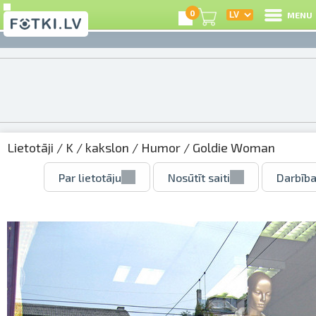
0
MENU
Lietotāji
/
K
/
kakslon
/
Humor
/ Goldie Woman
Par lietotāju
Nosūtīt saiti
Darbība