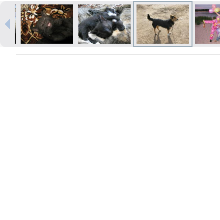
Izdrukas 1h laikā Rīgā – pasūtiet
tiešsaistē
Dažādi formāti un papīra veidi
jūsu foto
Piegāde visā Latvijā vai
saņemšana klātienē