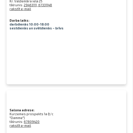
Kr. Valdemāra iela 25
tālrunis:
29463111, 67331148
rakstīt e-mail
Darba laiks:
darbdienās 10:00-18:00
sestdienās un svētdienās – brīvs
Salona adrese:
Kurzemes prospekts 1a (t/c
"Damme")
tālrunis:
67809420
rakstīt e-mail