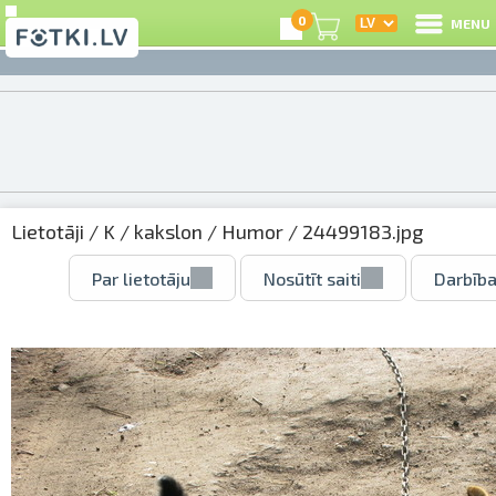
0
MENU
Lietotāji
/
K
/
kakslon
/
Humor
/ 24499183.jpg
Par lietotāju
Nosūtīt saiti
Darbība