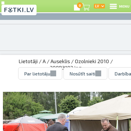
0
MENU
Lietotāji
/
A
/
Auseklis
/
Ozolnieki 2010
/
30983192.jpg
Par lietotāju
Nosūtīt saiti
Darbība