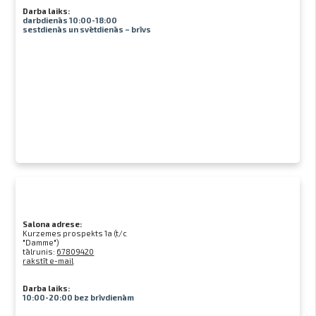
Darba laiks:
darbdienās 10:00-18:00
sestdienās un svētdienās – brīvs
Salona adrese:
Kurzemes prospekts 1a (t/c
"Damme")
tālrunis:
67809420
rakstīt e-mail
Darba laiks:
10:00-20:00 bez brīvdienām