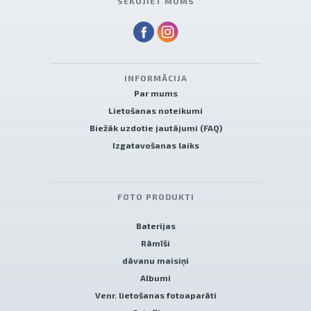
SEKOJIET MUMS
INFORMĀCIJA
Par mums
Lietošanas noteikumi
Biežāk uzdotie jautājumi (FAQ)
Izgatavošanas laiks
FOTO PRODUKTI
Baterijas
Rāmīši
dāvanu maisiņi
Albumi
Venr. lietošanas fotoaparāti