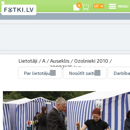
0
MENU
Lietotāji
/
A
/
Auseklis
/
Ozolnieki 2010
/
30983175.jpg
Par lietotāju
Nosūtīt saiti
Darbība