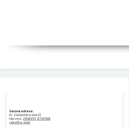
Salona adrese:
Kr. Valdemāra iela 25
tālrunis:
29463111, 67331148
rakstīt e-mail