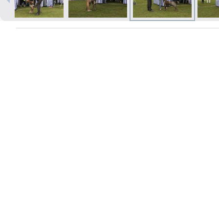
Izdrukas 1h laikā Rīgā – pasūtiet
tiešsaistē
Dažādi formāti un papīra veidi
jūsu foto
Piegāde visā Latvijā vai
saņemšana klātienē