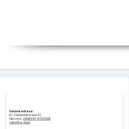
Salona adrese:
Kr. Valdemāra iela 25
tālrunis:
29463111, 67331148
rakstīt e-mail