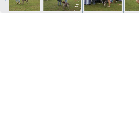
Izdrukas 1h laikā Rīgā – pasūtiet
tiešsaistē
Dažādi formāti un papīra veidi
jūsu foto
Piegāde visā Latvijā vai
saņemšana klātienē