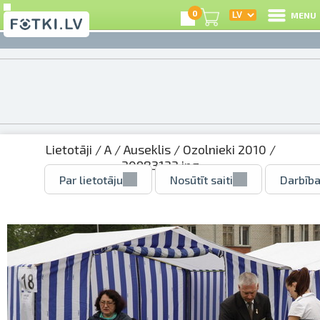
0
MENU
Lietotāji
/
A
/
Auseklis
/
Ozolnieki 2010
/
30983133.jpg
Par lietotāju
Nosūtīt saiti
Darbība