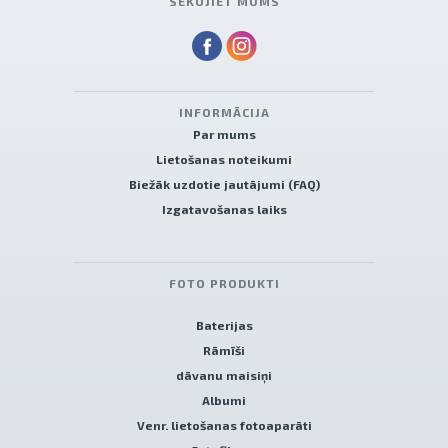
SEKOJIET MUMS
INFORMĀCIJA
Par mums
Lietošanas noteikumi
Biežāk uzdotie jautājumi (FAQ)
Izgatavošanas laiks
FOTO PRODUKTI
Baterijas
Rāmīši
dāvanu maisiņi
Albumi
Venr. lietošanas fotoaparāti