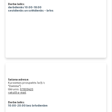
Darba laiks:
darbdienās 10:00-18:00
sestdienās un svētdienās – brīvs
Salona adrese:
Kurzemes prospekts 1a (t/c
"Damme")
tālrunis:
67809420
rakstīt e-mail
Darba laiks:
10:00-20:00 bez brīvdienām