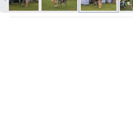
Izdrukas 1h laikā Rīgā – pasūtiet
tiešsaistē
Dažādi formāti un papīra veidi
jūsu foto
Piegāde visā Latvijā vai
saņemšana klātienē