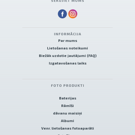
SEKOJIET MUMS
INFORMĀCIJA
Par mums
Lietošanas noteikumi
Biežāk uzdotie jautājumi (FAQ)
Izgatavošanas laiks
FOTO PRODUKTI
Baterijas
Rāmīši
dāvanu maisiņi
Albumi
Venr. lietošanas fotoaparāti