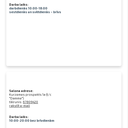
Darba laiks:
darbdienās 10:00-18:00
sestdienās un svētdienās – brīvs
Salona adrese:
Kurzemes prospekts 1a (t/c
"Damme")
tālrunis:
67809420
rakstīt e-mail
Darba laiks:
10:00-20:00 bez brīvdienām