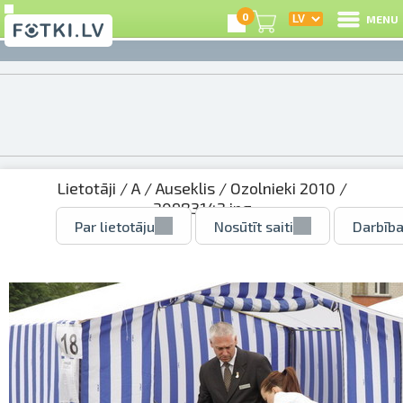
0
MENU
Lietotāji
/
A
/
Auseklis
/
Ozolnieki 2010
/
30983142.jpg
Par lietotāju
Nosūtīt saiti
Darbība