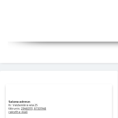
Salona adrese:
Kr. Valdemāra iela 25
tālrunis:
29463111, 67331148
rakstīt e-mail