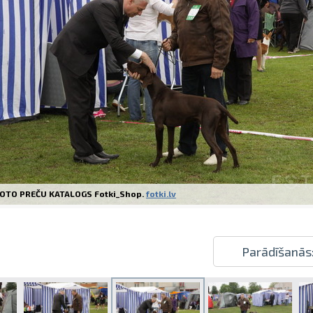
Izdrukas 1h laikā Rīgā – pasūtiet tieš
Dažādi formāti un papīra veidi jūsu 
Piegāde visā Latvijā vai saņemšana kl
OTO PREČU KATALOGS Fotki_Shop.
fotki.lv
Parādīšanās