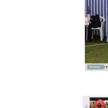
F
Reklāma