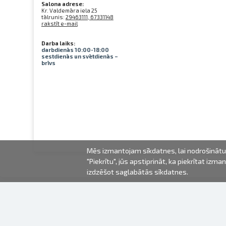
Salona adrese:
Kr. Valdemāra iela 25
tālrunis:
29463111, 67331148
rakstīt e-mail
Darba laiks:
darbdienās 10:00-18:00
sestdienās un svētdienās –
brīvs
Mēs izmantojam sīkdatnes, lai nodrošinātu 
"Piekrītu", jūs apstiprināt, ka piekrītat iz
izdzēšot saglabātās sīkdatnes.