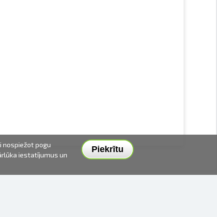
ai nospiežot pogu
Piekrītu
pārlūka iestatījumus un