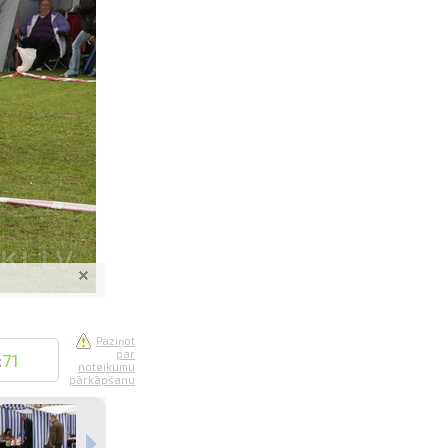
saistē
foto
ātienē
Paziņot
par
:
71
noteikumu
pārkāpšanu