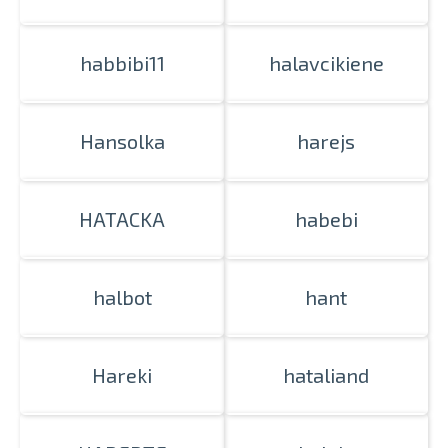
habbibi11
halavcikiene
Hansolka
harejs
HATACKA
habebi
halbot
hant
Hareki
hataliand