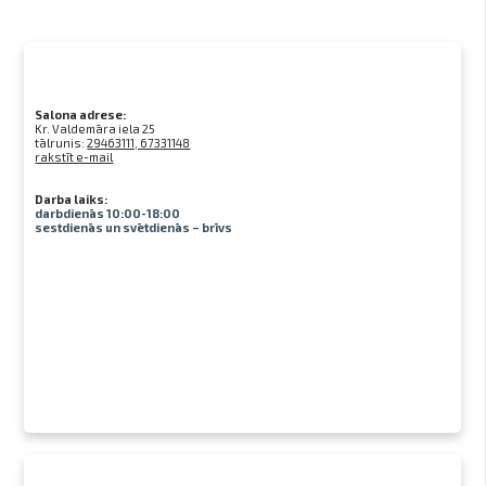
Salona adrese:
Kr. Valdemāra iela 25
tālrunis:
29463111, 67331148
rakstīt e-mail
Darba laiks:
darbdienās 10:00-18:00
sestdienās un svētdienās – brīvs