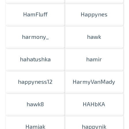
HamFluff
Happynes
harmony_
hawk
hahatushka
hamir
happyness12
HarmyVanMady
hawk8
HAHbKA
Hamjak
happynik