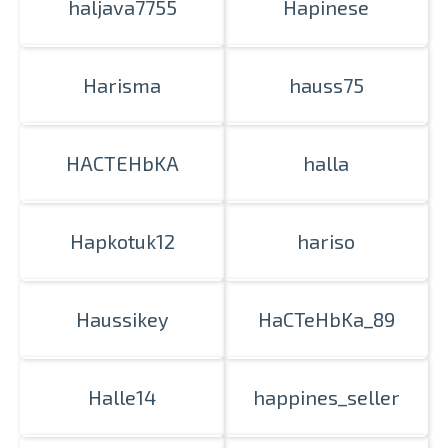
haljava7755
Hapinese
Harisma
hauss75
HACTEHbKA
halla
Hapkotuk12
hariso
Haussikey
HaCTeHbKa_89
Halle14
happines_seller