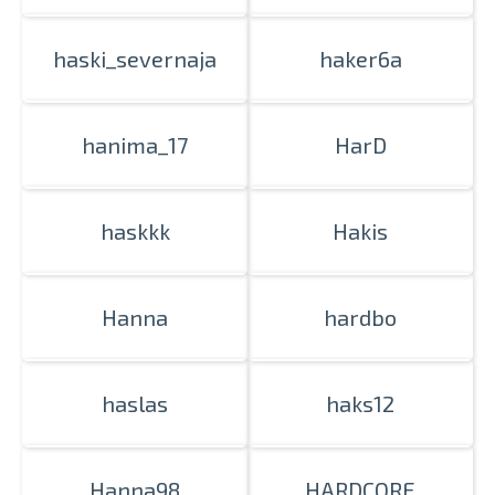
haski_severnaja
haker6a
hanima_17
HarD
haskkk
Hakis
Hanna
hardbo
haslas
haks12
Hanna98
HARDCORE