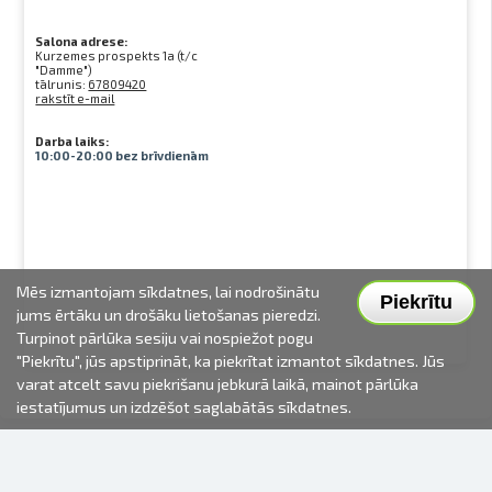
Salona adrese:
Kurzemes prospekts 1a (t/c
"Damme")
tālrunis:
67809420
rakstīt e-mail
Darba laiks:
10:00-20:00 bez brīvdienām
Mēs izmantojam sīkdatnes, lai nodrošinātu
Piekrītu
jums ērtāku un drošāku lietošanas pieredzi.
Turpinot pārlūka sesiju vai nospiežot pogu
"Piekrītu", jūs apstiprināt, ka piekrītat izmantot sīkdatnes. Jūs
varat atcelt savu piekrišanu jebkurā laikā, mainot pārlūka
iestatījumus un izdzēšot saglabātās sīkdatnes.