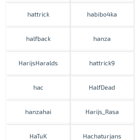
hattrick
habibo4ka
halfback
hanza
Izdrukas 1h laikā Rīgā – pasūtiet
HarijsHaralds
hattrick9
tiešsaistē
Dažādi formāti un papīra veidi
jūsu foto
Piegāde visā Latvijā vai
hac
HalfDead
saņemšana klātienē
hanzahai
Harijs_Rasa
HaTuK
Hachaturjans