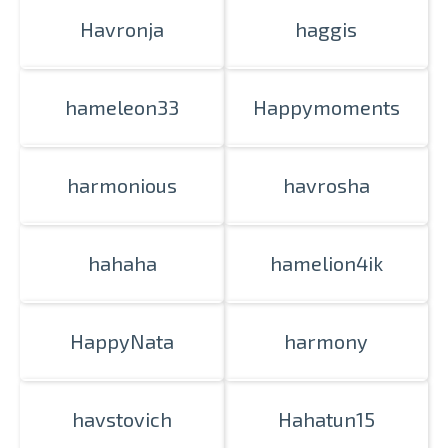
Havronja
haggis
hameleon33
Happymoments
harmonious
havrosha
hahaha
hamelion4ik
HappyNata
harmony
havstovich
Hahatun15