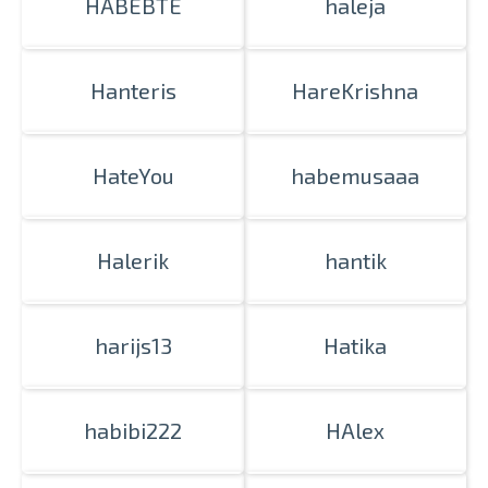
HABEBTE
haleja
Hanteris
HareKrishna
HateYou
habemusaaa
Halerik
hantik
harijs13
Hatika
habibi222
HAlex