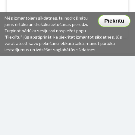
Mēs izmantojam sīkdatnes, lai nodrošinātu
Piekrītu
jums ērtāku un drošāku lietošanas pieredzi.
Turpinot pārlūka sesiju vai nospiežot pogu
"Piekrītu", jūs apstiprināt, ka piekrītat izmantot sīkdatnes. Jūs
varat atcelt savu piekrišanu jebkurā laikā, mainot pārlūka
iestatījumus un izdzēšot saglabātās sīkdatnes.
2000-2026 © Fotki.lv
SIA "FOTKI"
Reģ. Nr. 40003679362
Kontakti
SEKOJIET MUMS