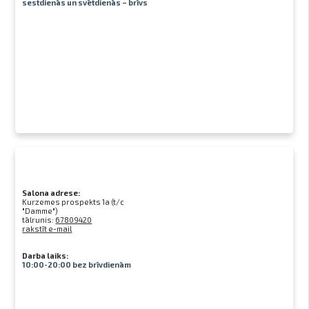
sestdienās un svētdienās – brīvs
Salona adrese:
Kurzemes prospekts 1a (t/c
"Damme")
tālrunis:
67809420
rakstīt e-mail
Darba laiks:
10:00-20:00 bez brīvdienām