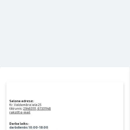
Salona adrese:
Kr. Valdemāra iela 25
tālrunis:
29463111, 67331148
rakstīt e-mail
Darba laiks:
darbdienās 10:00-18:00