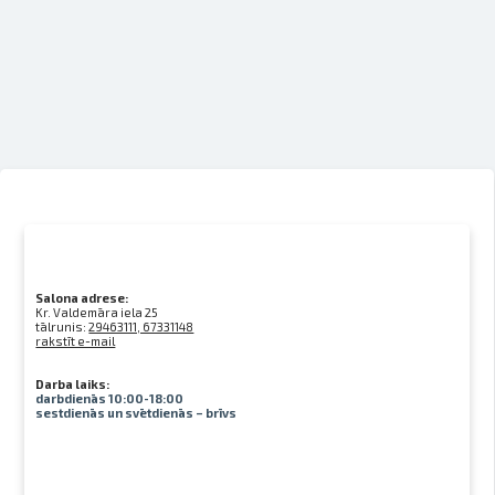
Salona adrese:
Kr. Valdemāra iela 25
tālrunis:
29463111, 67331148
rakstīt e-mail
Darba laiks:
darbdienās 10:00-18:00
sestdienās un svētdienās – brīvs