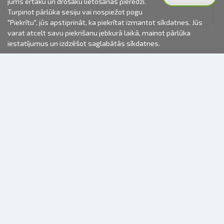
jums ērtāku un drošāku lietošanas pieredzi.
Turpinot pārlūka sesiju vai nospiežot pogu
"Piekrītu", jūs apstiprināt, ka piekrītat izmantot sīkdatnes. Jūs
varat atcelt savu piekrišanu jebkurā laikā, mainot pārlūka
iestatījumus un izdzēšot saglabātās sīkdatnes.
2000-2026 © Fotki.lv
SIA "FOTKI"
Reģ. Nr. 40003679362
Kontakti
SEKOJIET MUMS
INFORMĀCIJA