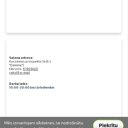
Salona adrese:
Kurzemes prospekts 1a (t/c
"Damme")
tālrunis:
67809420
rakstīt e-mail
Darba laiks:
10:00-20:00 bez brīvdienām
Mēs izmantojam sīkdatnes, lai nodrošinātu
Piekrītu