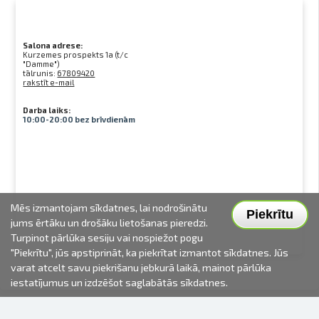
Salona adrese:
Kurzemes prospekts 1a (t/c
"Damme")
tālrunis:
67809420
rakstīt e-mail
Darba laiks:
10:00-20:00 bez brīvdienām
Mēs izmantojam sīkdatnes, lai nodrošinātu
Piekrītu
jums ērtāku un drošāku lietošanas pieredzi.
Turpinot pārlūka sesiju vai nospiežot pogu
"Piekrītu", jūs apstiprināt, ka piekrītat izmantot sīkdatnes. Jūs
varat atcelt savu piekrišanu jebkurā laikā, mainot pārlūka
iestatījumus un izdzēšot saglabātās sīkdatnes.