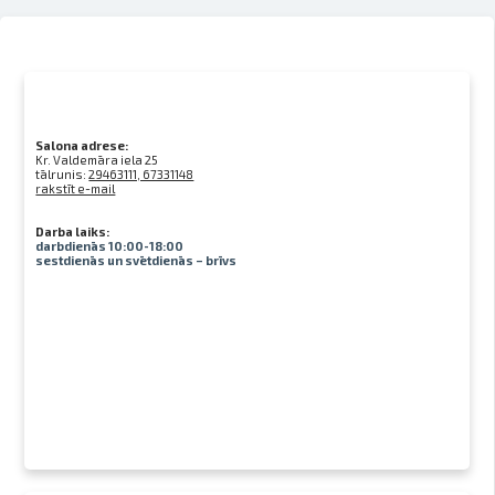
Salona adrese:
Kr. Valdemāra iela 25
tālrunis:
29463111, 67331148
rakstīt e-mail
Darba laiks:
darbdienās 10:00-18:00
sestdienās un svētdienās – brīvs