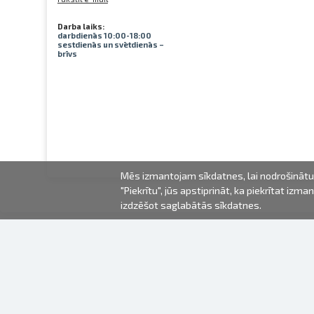
Darba laiks:
darbdienās 10:00-18:00
sestdienās un svētdienās –
brīvs
Mēs izmantojam sīkdatnes, lai nodrošinātu 
"Piekrītu", jūs apstiprināt, ka piekrītat iz
izdzēšot saglabātās sīkdatnes.