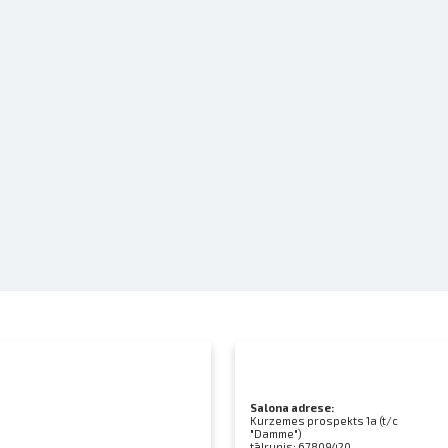
Salona adrese:
Kurzemes prospekts 1a (t/c
"Damme")
tālrunis:
67809420