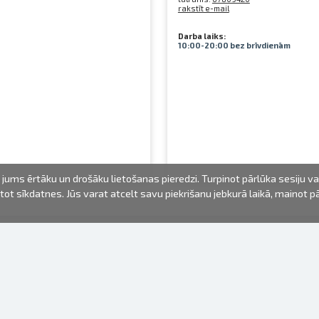
rakstīt e-mail
Darba laiks:
10:00-20:00 bez brīvdienām
jums ērtāku un drošāku lietošanas pieredzi. Turpinot pārlūka sesiju v
mantot sīkdatnes. Jūs varat atcelt savu piekrišanu jebkurā laikā, mainot 
FOTO PRODUKTI
INFORMĀCIJA