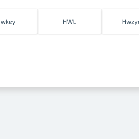
Hwkey
HWL
Hwzy
Izdrukas 1h laikā Rīgā – pasūtiet tieš
Dažādi formāti un papīra veidi jūsu 
Piegāde visā Latvijā vai saņemšana kl