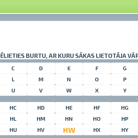
VĒLIETIES BURTU, AR KURU SĀKAS LIETOTĀJA VĀ
C
D
E
F
G
L
M
N
O
P
U
V
W
X
Y
HC
HD
HE
HF
HG
HL
HM
HN
HO
HP
HW
HU
HV
HX
HY