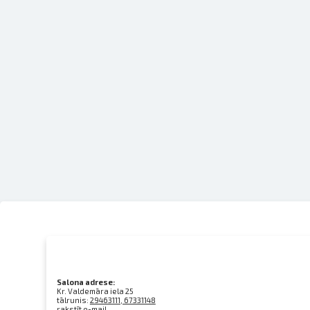
Salona adrese:
Kr. Valdemāra iela 25
tālrunis:
29463111, 67331148
rakstīt e-mail