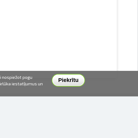
ai nospiežot pogu
Piekrītu
pārlūka iestatījumus un
PIEGĀDES VEIDI UN CENAS