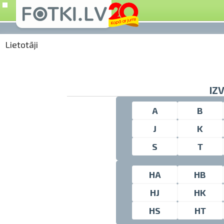
Lietotāji
IZ
A
B
J
K
S
T
HA
HB
HJ
HK
HS
HT