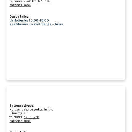
tālrunis:
29463111, 67331148
rakstīt e-mail
Darba laiks:
darbdienās 10:00-18:00
sestdienās un svētdienās – brīvs
Salona adrese:
Kurzemes prospekts 1a (t/c
"Damme")
tālrunis:
67809420
rakstīt e-mail