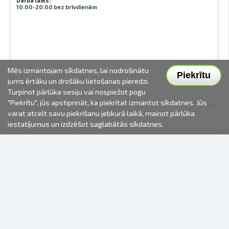
Darba laiks:
10:00-20:00 bez brīvdienām
Mēs izmantojam sīkdatnes, lai nodrošinātu
Piekrītu
jums ērtāku un drošāku lietošanas pieredzi.
Turpinot pārlūka sesiju vai nospiežot pogu
"Piekrītu", jūs apstiprināt, ka piekrītat izmantot sīkdatnes. Jūs
varat atcelt savu piekrišanu jebkurā laikā, mainot pārlūka
iestatījumus un izdzēšot saglabātās sīkdatnes.
2000-2026 © Fotki.lv
SIA "FOTKI"
Reģ. Nr. 40003679362