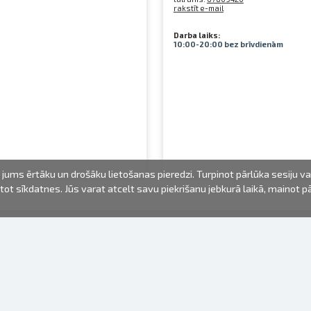
rakstīt e-mail
Darba laiks:
10:00-20:00 bez brīvdienām
jums ērtāku un drošāku lietošanas pieredzi. Turpinot pārlūka sesiju v
mantot sīkdatnes. Jūs varat atcelt savu piekrišanu jebkurā laikā, mainot 
FOTO PRODUKTI
INFORMĀCIJA