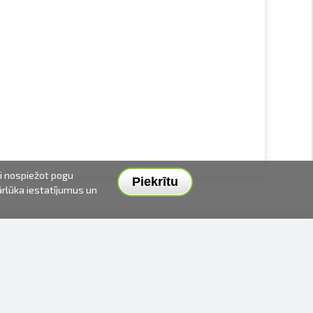
ai nospiežot pogu
Piekrītu
pārlūka iestatījumus un
PIEGĀDES VEIDI UN CENAS