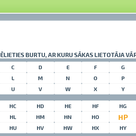
VĒLIETIES BURTU, AR KURU SĀKAS LIETOTĀJA VĀ
C
D
E
F
G
L
M
N
O
P
U
V
W
X
Y
HC
HD
HE
HF
HG
HP
HL
HM
HN
HO
HU
HV
HW
HX
HY