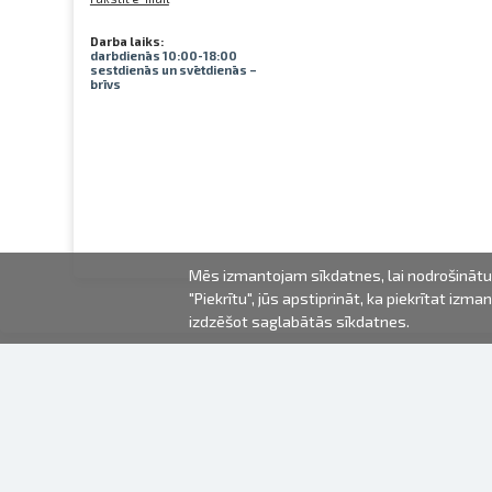
Darba laiks:
darbdienās 10:00-18:00
sestdienās un svētdienās –
brīvs
Mēs izmantojam sīkdatnes, lai nodrošinātu 
"Piekrītu", jūs apstiprināt, ka piekrītat iz
izdzēšot saglabātās sīkdatnes.