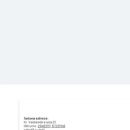
Salona adrese:
Kr. Valdemāra iela 25
tālrunis:
29463111, 67331148
rakstīt e-mail