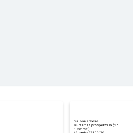
Salona adrese:
Kurzemes prospekts 1a (t/c
"Damme")
tālrunis:
67809420