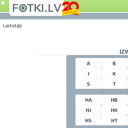
Lietotāji
IZ
A
B
J
K
S
T
HA
HB
HJ
HK
HS
HT