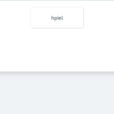
hpiel
Izdrukas 1h laikā Rīgā – pasūtiet tieš
Dažādi formāti un papīra veidi jūsu 
Piegāde visā Latvijā vai saņemšana kl