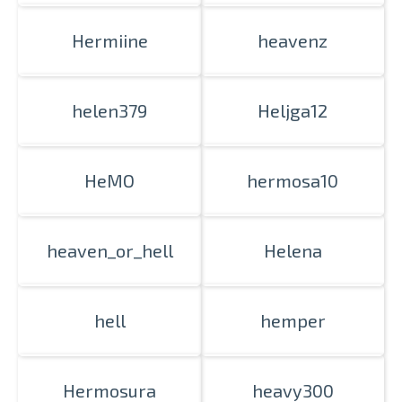
Izdrukas 1h laikā Rīgā – pasūtiet
Hermiine
heavenz
tiešsaistē
Dažādi formāti un papīra veidi
jūsu foto
Piegāde visā Latvijā vai
helen379
Heljga12
saņemšana klātienē
HeMO
hermosa10
heaven_or_hell
Helena
hell
hemper
Hermosura
heavy300