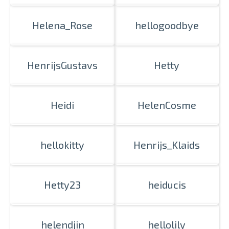
Helena_Rose
hellogoodbye
HenrijsGustavs
Hetty
Heidi
HelenCosme
hellokitty
Henrijs_Klaids
Hetty23
heiducis
helendjin
hellolily