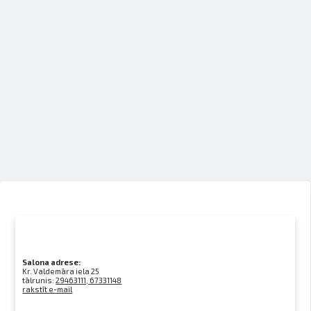
Salona adrese:
Kr. Valdemāra iela 25
tālrunis:
29463111, 67331148
rakstīt e-mail