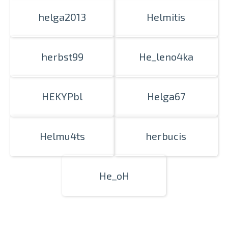
helga2013
Helmitis
herbst99
He_leno4ka
HEKYPbl
Helga67
Helmu4ts
herbucis
He_oH