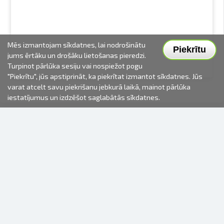
Mēs izmantojam sīkdatnes, lai nodrošinātu
Piekrītu
jums ērtāku un drošāku lietošanas pieredzi.
Turpinot pārlūka sesiju vai nospiežot pogu
"Piekrītu", jūs apstiprināt, ka piekrītat izmantot sīkdatnes. Jūs
varat atcelt savu piekrišanu jebkurā laikā, mainot pārlūka
iestatījumus un izdzēšot saglabātās sīkdatnes.
2000-2026 © Fotki.lv
SIA "FOTKI"
Reģ. Nr. 40003679362
Kontakti
SEKOJIET MUMS