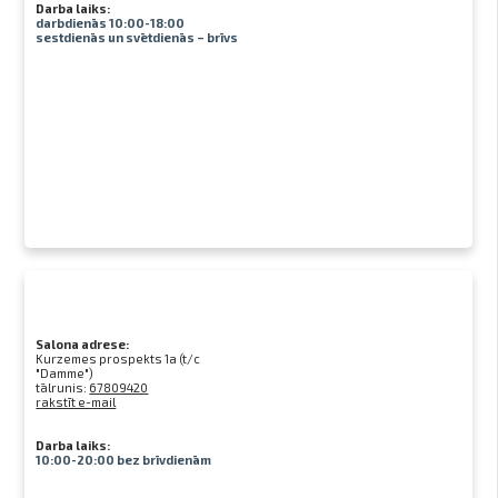
Darba laiks:
darbdienās 10:00-18:00
sestdienās un svētdienās – brīvs
Salona adrese:
Kurzemes prospekts 1a (t/c
"Damme")
tālrunis:
67809420
rakstīt e-mail
Darba laiks:
10:00-20:00 bez brīvdienām