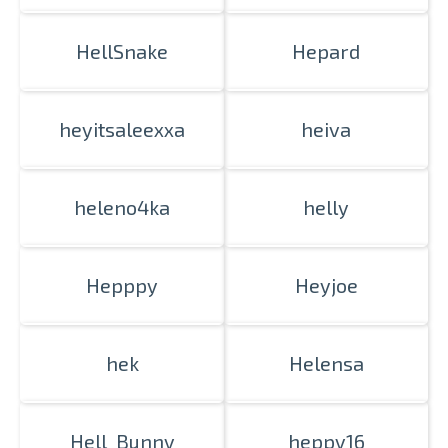
HellSnake
Hepard
heyitsaleexxa
heiva
heleno4ka
helly
Hepppy
Heyjoe
hek
Helensa
Hell_Bunny
heppy16