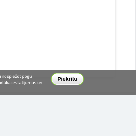
ai nospiežot pogu
Piekrītu
pārlūka iestatījumus un
PIEGĀDES VEIDI UN CENAS