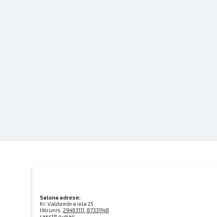
Salona adrese:
Kr. Valdemāra iela 25
tālrunis:
29463111, 67331148
rakstīt e-mail