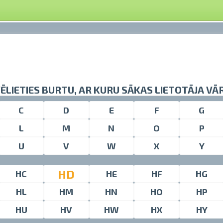
VĒLIETIES BURTU, AR KURU SĀKAS LIETOTĀJA VĀ
C
D
E
F
G
L
M
N
O
P
U
V
W
X
Y
HD
HC
HE
HF
HG
HL
HM
HN
HO
HP
HU
HV
HW
HX
HY