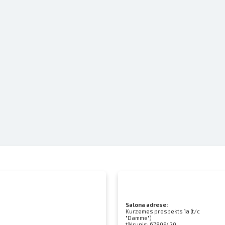
Salona adrese:
Kurzemes prospekts 1a (t/c
"Damme")
tālrunis:
67809420