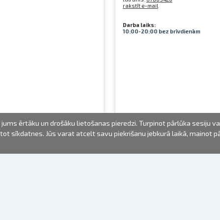
rakstīt e-mail
Darba laiks:
10:00-20:00 bez brīvdienām
jums ērtāku un drošāku lietošanas pieredzi. Turpinot pārlūka sesiju v
mantot sīkdatnes. Jūs varat atcelt savu piekrišanu jebkurā laikā, mainot 
FOTO PRODUKTI
INFORMĀCIJA