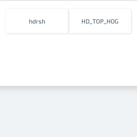
hdrsh
HD_TOP_HOG
Izdrukas 1h laikā Rīgā – pasūtiet tieš
Dažādi formāti un papīra veidi jūsu 
Piegāde visā Latvijā vai saņemšana kl