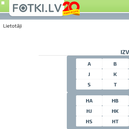
Lietotāji
IZ
A
B
J
K
S
T
HA
HB
HJ
HK
HS
HT