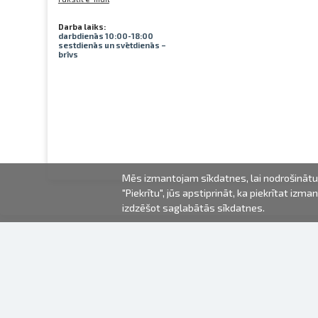
Darba laiks:
darbdienās 10:00-18:00
sestdienās un svētdienās –
brīvs
Mēs izmantojam sīkdatnes, lai nodrošinātu 
"Piekrītu", jūs apstiprināt, ka piekrītat iz
izdzēšot saglabātās sīkdatnes.